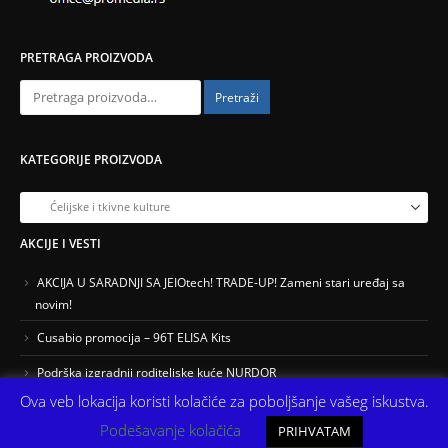
PRETRAGA PROIZVODA
Pretraži
KATEGORIJE PROIZVODA
AKCIJE I VESTI
AKCIJA U SARADNJI SA JEIOtech! TRADE-UP! Zameni stari uređaj sa
novim!
Cusabio promocija – 96T ELISA Kits
Podrška izgradnji roditeljske kuće NURDOR
Ova veb lokacija koristi kolačiće za poboljšanje vašeg iskustva.
Podešavanje kolačića
PRIHVATAM