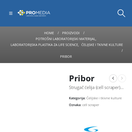
HOME
PROIZVODI
POTROŠNI LABORATORIJSKI MATERIJAL
,
LABORATORIJSKA PLASTIKA ZA LIFE SCIENCE
,
ĆELIJSKE I TKIVNE KULTURE
PRIBOR
Pribor
Strugač ćelija (cell scraper)…
Kategorija:
Ćelijske i tkivne kulture
Oznaka:
cell scraper