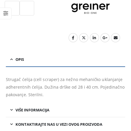
OPIS
Strugač ćelija (cell scraper) za nežno mehaničko uklanjanje
adherentnih ćelija. Dužina drške od 28 i 40 cm. Pojedinačno
pakovanje. Sterilni.
VIŠE INFORMACIJA
KONTAKTIRAJTE NAS U VEZI OVOG PROIZVODA