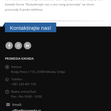
kontakt forme
"Kontaktirajte nas u vezi ovog proizvoda" na strani
proizvoda ili preko telefona.
Kontaktirajte nas!
PROMEDIA KIKINDA
Adresa:
Kralja Petra I 114, 23300 Kikinda, Srbija
Telefon:
+381 230 401 150
Radno vreme/Sati:
Pon - Pet / 8:00 - 16:00