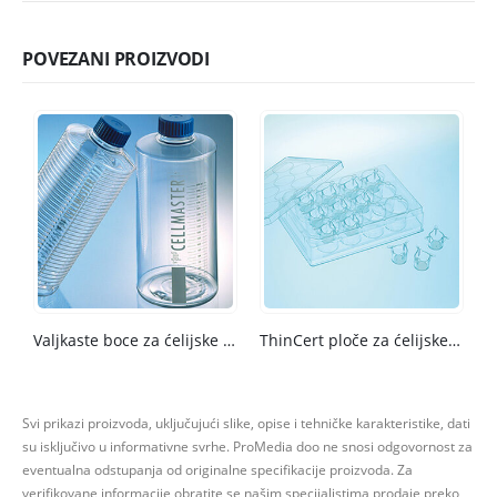
POVEZANI PROIZVODI
Valjkaste boce za ćelijske i tkivne kulture
ThinCert ploče za ćelijske kulture
Svi prikazi proizvoda, uključujući slike, opise i tehničke karakteristike, dati
su isključivo u informativne svrhe.
ProMedia doo ne snosi odgovornost za
eventualna odstupanja od originalne specifikacije proizvoda.
Za
verifikovane informacije obratite se našim specijalistima prodaje preko