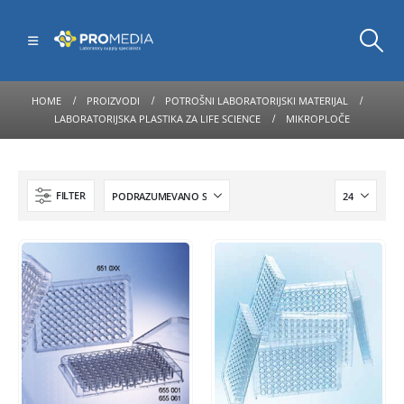
HOME
PROIZVODI
POTROŠNI LABORATORIJSKI MATERIJAL
LABORATORIJSKA PLASTIKA ZA LIFE SCIENCE
MIKROPLOČE
FILTER