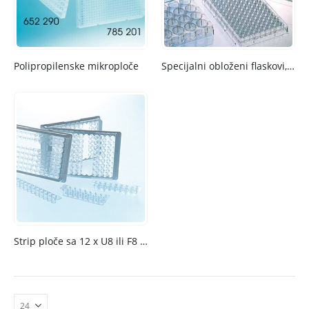
Polipropilenske mikroploče
Specijalni obloženi flaskovi, sudovi i višebunarske mikroploče za ćelijske kulture
Strip ploče sa 12 x U8 ili F8 stripova i 8 x U12 ili F12 stripova