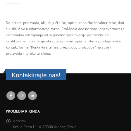
Svi prikazi proizvoda, uključujući slike, opise i tehničke karakteristike, dati
su isključivo u informativne svrhe.
ProMedia doo ne snosi odgovornost za
eventualna odstupanja od originalne specifikacije proizvoda.
Za
verifikovane informacije obratite se našim specijalistima prodaje preko
kontakt forme
"Kontaktirajte nas u vezi ovog proizvoda" na strani
proizvoda ili preko telefona.
Kontaktirajte nas!
PROMEDIA KIKINDA
Adresa:
Kralja Petra I 114, 23300 Kikinda, Srbija