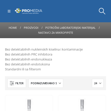
HOME
PROIZVODI
POTROŠNI LABORATORIJSKI MATERIJAL
NASTAVCI ZA MIKROPIPETE
Bez detektabilnih nukleinskih kiselina i kontaminacije
Bez detektabilnih PRC inhibitora
Bez detektabilnih endonukleaza
Bez detektabilnih endotoksina
Standardni ili sa filterom
FILTER