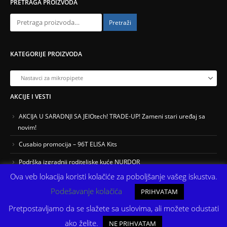
PRETRAGA PROIZVODA
Pretraži
KATEGORIJE PROIZVODA
AKCIJE I VESTI
AKCIJA U SARADNJI SA JEIOtech! TRADE-UP! Zameni stari uređaj sa
novim!
Cusabio promocija – 96T ELISA Kits
Podrška izgradnji roditeljske kuće NURDOR
Ova veb lokacija koristi kolačiće za poboljšanje vašeg iskustva.
Podešavanje kolačića
PRIHVATAM
Pretpostavljamo da se slažete sa uslovima, ali možete odustati
ako želite.
NE PRIHVATAM