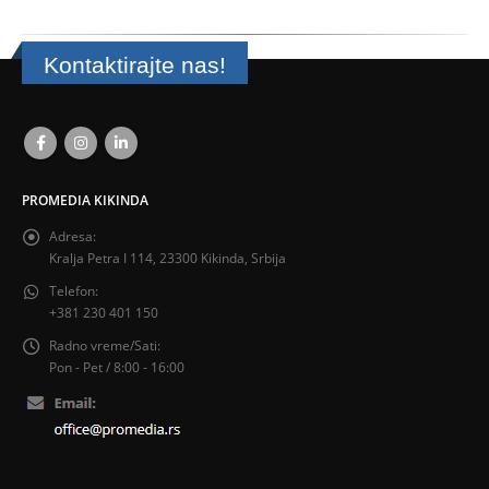
Kontaktirajte nas!
PROMEDIA KIKINDA
Adresa:
Kralja Petra I 114, 23300 Kikinda, Srbija
Telefon:
+381 230 401 150
Radno vreme/Sati:
Pon - Pet / 8:00 - 16:00