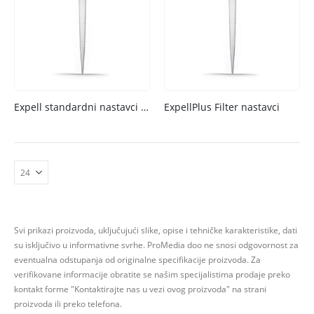
Expell standardni nastavci i ExpellPlus nastavci sa malim zadržavanjem
ExpellPlus Filter nastavci
Svi prikazi proizvoda, uključujući slike, opise i tehničke karakteristike, dati
su isključivo u informativne svrhe.
ProMedia doo ne snosi odgovornost za
eventualna odstupanja od originalne specifikacije proizvoda.
Za
verifikovane informacije obratite se našim specijalistima prodaje preko
kontakt forme
"Kontaktirajte nas u vezi ovog proizvoda" na strani
proizvoda ili preko telefona.