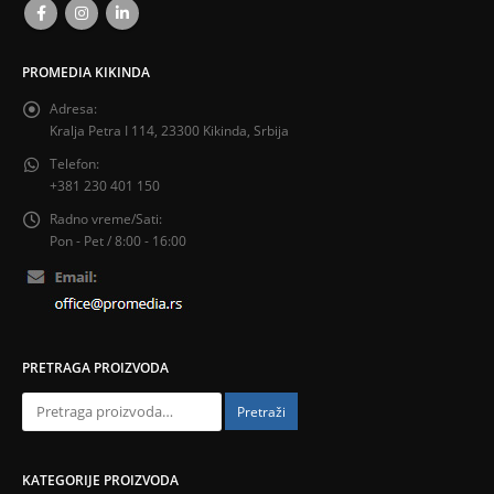
PROMEDIA KIKINDA
Adresa:
Kralja Petra I 114, 23300 Kikinda, Srbija
Telefon:
+381 230 401 150
Radno vreme/Sati:
Pon - Pet / 8:00 - 16:00
PRETRAGA PROIZVODA
Pretraži
KATEGORIJE PROIZVODA