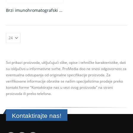
Brzi imunohromatografski testovi – Certest
Svi prikazi proizvoda, uključujući slike, opise i tehničke karakteristike, dati
su isključivo u informativne svrhe.
ProMedia doo ne snosi odgovornost za
eventualna odstupanja od originalne specifikacije proizvoda.
Za
verifikovane informacije obratite se našim specijalistima prodaje preko
kontakt forme
"Kontaktirajte nas u vezi ovog proizvoda" na strani
proizvoda ili preko telefona.
Kontaktirajte nas!