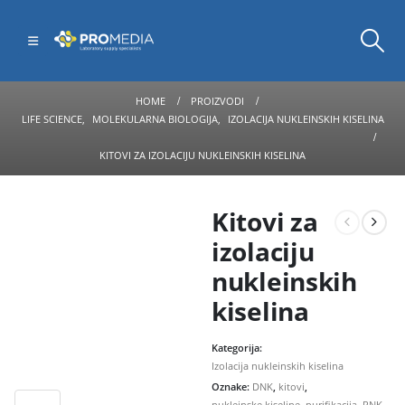
HOME
PROIZVODI
LIFE SCIENCE
,
MOLEKULARNA BIOLOGIJA
,
IZOLACIJA NUKLEINSKIH KISELINA
KITOVI ZA IZOLACIJU NUKLEINSKIH KISELINA
Kitovi za
izolaciju
nukleinskih
kiselina
Kategorija:
Izolacija nukleinskih kiselina
Oznake:
DNK
,
kitovi
,
nukleinske kiseline
,
purifikacija
,
RNK