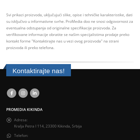
Svi prikazi proizvoda, uključujući slike, opise i tehničke karakteristike, dati
su isključivo u informativne svrhe.
ProMedia doo ne snosi odgovornost za
eventualna odstupanja od originalne specifikacije proizvoda.
Za
verifikovane informacije obratite se našim specijalistima prodaje preko
kontakt forme
"Kontaktirajte nas u vezi ovog proizvoda" na strani
proizvoda ili preko telefona.
Kontaktirajte nas!
PROMEDIA KIKINDA
Adresa:
Kralja Petra I 114, 23300 Kikinda, Srbija
Telefon: