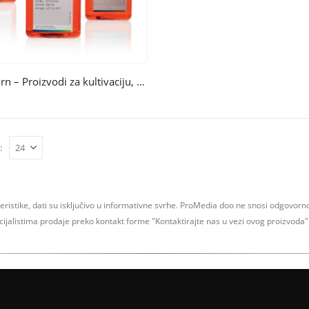
Capricorn – Proizvodi za kultivaciju, čuvanje i separaciju ćelija
:
teristike, dati su isključivo u informativne svrhe.
ProMedia doo ne snosi odgovornos
ecijalistima prodaje preko kontakt forme
"Kontaktirajte nas u vezi ovog proizvoda" 