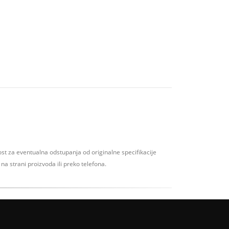
t za eventualna odstupanja od originalne specifikacije
na strani proizvoda ili preko telefona.