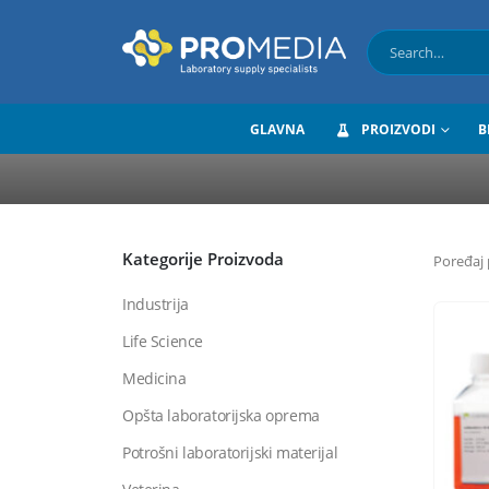
GLAVNA
PROIZVODI
B
Kategorije Proizvoda
Poređaj 
Industrija
Life Science
Medicina
Opšta laboratorijska oprema
Potrošni laboratorijski materijal