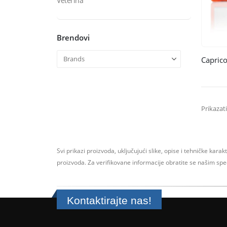
Veterina
Brendovi
Prikazati
Svi prikazi proizvoda, uključujući slike, opise i tehničke karak
proizvoda.
Za verifikovane informacije obratite se našim sp
Kontaktirajte nas!