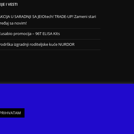
JE I VESTI
AKCIJA U SARADNJI SA JEIOtech! TRADE-UP! Zameni stari
ređaj sa novim!
Cusabio promocija – 96T ELISA Kits
Podrška izgradnji roditeljske kuće NURDOR
PRIHVATAM
Copyright © ProMedia. Sva prava zadržana.