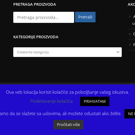
PRETRAGA PROIZVODA
AKCI
Pretraži
u
KATEGORIJE PROIZVODA
Ova veb lokacija koristi kolačiće za poboljšanje vašeg iskustva.
Podešavanje kolačića
PRIHVATAM
amo da se slažete sa uslovima, ali možete odustati ako želite.
NE 
Pročitati više