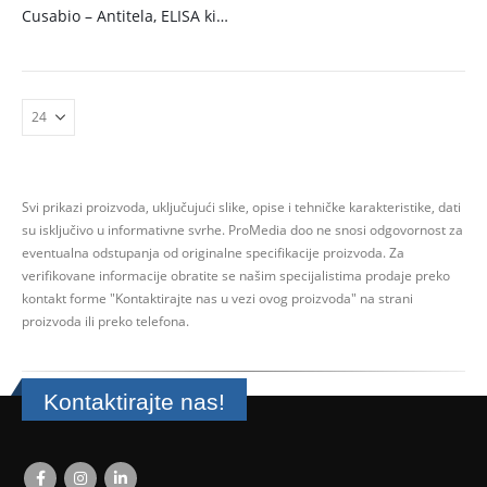
Cusabio – Antitela, ELISA kitovi i rekombinantni proteini
Svi prikazi proizvoda, uključujući slike, opise i tehničke karakteristike, dati
su isključivo u informativne svrhe.
ProMedia doo ne snosi odgovornost za
eventualna odstupanja od originalne specifikacije proizvoda.
Za
verifikovane informacije obratite se našim specijalistima prodaje preko
kontakt forme
"Kontaktirajte nas u vezi ovog proizvoda" na strani
proizvoda ili preko telefona.
Kontaktirajte nas!