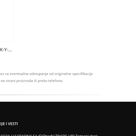
UV STERILIZATORI VAZDUHA BK-Y-800
t za eventualna odstupanja od originalne specifikacije
na strani proizvoda ili preko telefona.
JE I VESTI