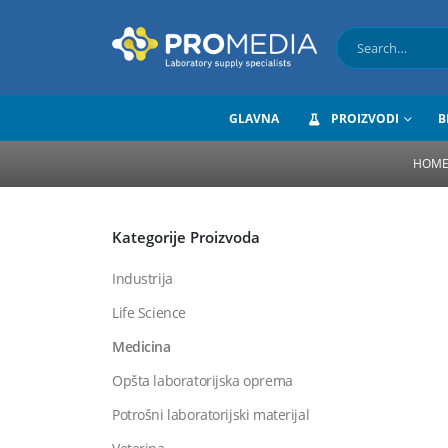
GLAVNA
PROIZVODI
B
HOM
Kategorije Proizvoda
Industrija
Life Science
Medicina
Opšta laboratorijska oprema
Potrošni laboratorijski materijal