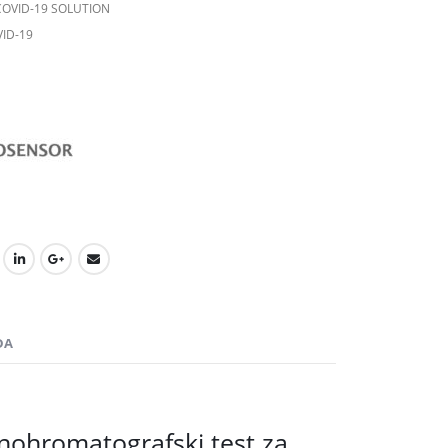
COVID-19 SOLUTION
ID-19
DA
nohromatografski test za