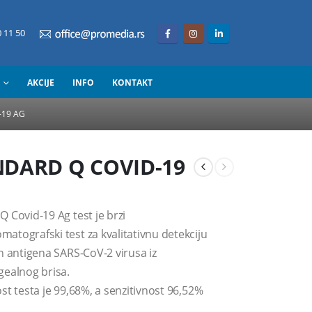
 11 50
AKCIJE
INFO
KONTAKT
-19 AG
DARD Q COVID-19
Q Covid-19 Ag test je brzi
atografski test za kvalitativnu detekciju
ih antigena SARS-CoV-2 virusa iz
gealnog brisa.
st testa je 99,68%, a senzitivnost 96,52%