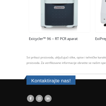
Exicycler™ 96 – RT PCR aparat
ExiPre
Svi prikazi proizvoda, uključujući slike, opise i tehničke karak
proizvoda.
Za verifikovane informacije obratite se našim sp
Kontaktirajte nas!