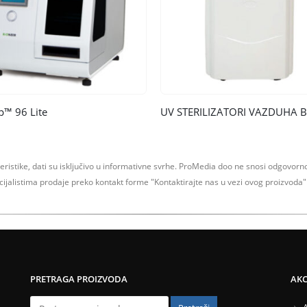
p™ 96 Lite
teristike, dati su isključivo u informativne svrhe.
ProMedia doo ne snosi odgovornos
ecijalistima prodaje preko kontakt forme
"Kontaktirajte nas u vezi ovog proizvoda" 
PRETRAGA PROIZVODA
AKCI