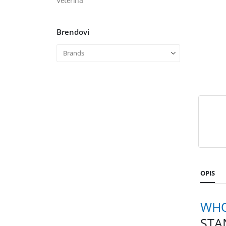
Veterina
Brendovi
OPIS
WHO
STAN