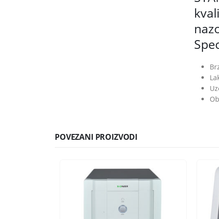
kval
nazo
Spec
Br
La
Uz
Ob
POVEZANI PROIZVODI