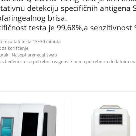
itativnu detekciju specifičnih antigena 
faringealnog brisa.
ifičnost testa je 99,68%,a senzitivnost
zi rezultati testa 15~30 minuta
k za korišćenje
orak : Nasopharyngeal swab
ezbeđeni su svi potrebni reagensi / nema potrebe za dodatnim ma