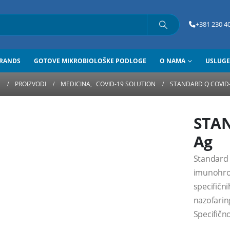
+381 230 40
RANDS
GOTOVE MIKROBIOLOŠKE PODLOGE
O NAMA
USLUGE
E
PROIZVODI
MEDICINA
,
COVID-19 SOLUTION
STANDARD Q COVID
STAN
Ag
Standard 
imunohrom
specifičn
nazofarin
Specifično