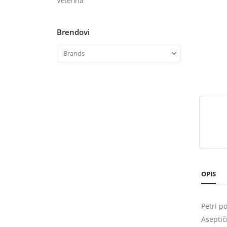
Veterina
Brendovi
OPIS
Petri 
Aseptičn