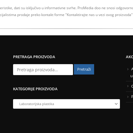
teristike, dati su isključivo u informativne svrhe.
ProMedia doo ne snosi odgovornos
ecijalistima prodaje preko kontakt forme
"Kontaktirajte nas u vezi ovog proizvoda" 
PRETRAGA PROIZVODA
AKCI
Pretraži
u
KATEGORIJE PROIZVODA