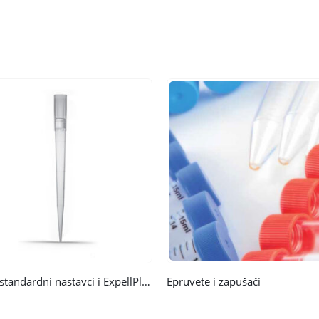
Expell standardni nastavci i ExpellPlus nastavci sa malim zadržavanjem
Epruvete i zapušači