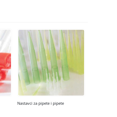
Nastavci za pipete i pipete
Mikrotest tube