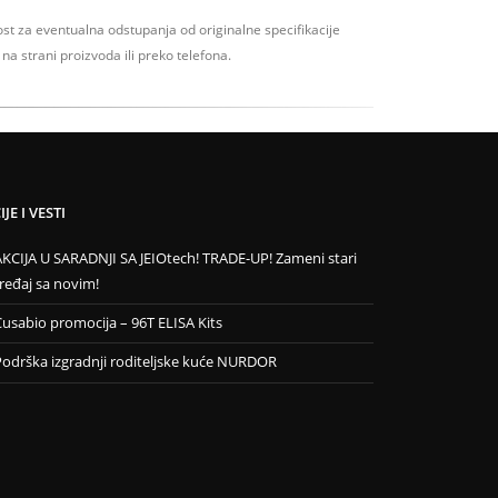
t za eventualna odstupanja od originalne specifikacije
na strani proizvoda ili preko telefona.
JE I VESTI
AKCIJA U SARADNJI SA JEIOtech! TRADE-UP! Zameni stari
ređaj sa novim!
Cusabio promocija – 96T ELISA Kits
Podrška izgradnji roditeljske kuće NURDOR