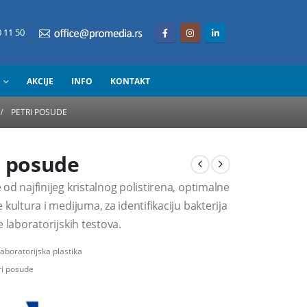
 11 50
AKCIJE
INFO
KONTAKT
PETRI POSUDE
i posude
od najfinijeg kristalnog polistirena, optimalne
 kultura i medijuma, za identifikaciju bakterija
e laboratorijskih testova.
aboratorijska plastika
ri posude