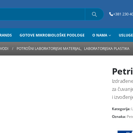
+381 230 40
RANDS
GOTOVE MIKROBIOLOŠKE PODLOGE
O NAMA
USLUGE
ZVODI
POTROŠNI LABORATORIJSKI MATERIJAL
,
LABORATORIJSKA PLASTIKA
Petr
Izdrađene 
za čuvanje
i izvođenj
Kategorija:
L
Oznaka:
Pet