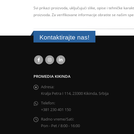
Svi prikazi proizvoda, uključujući slike, opise i tehničke karak
proizvoda.
Za verifikovane informacije obratite se našim sp
Kontaktirajte nas!
PROMEDIA KIKINDA
Adresa:
Kralja Petra I 114, 23300 Kikinda, Srbija
Telefon:
+381 230 401 150
Radno vreme/Sati:
Pon - Pet / 8:00 - 16:00