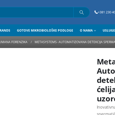
+381 230 40
RANDS
GOTOVE MIKROBIOLOŠKE PODLOGE
O NAMA
USLUGE
UMANA FORENZIKA
METASYSTEMS- AUTOMATIZOVANA DETEKCIJA SPERMAT
Meta
Auto
dete
ćeli
uzor
Inovativn
spermatič