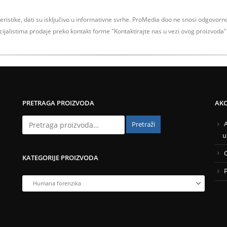
teristike, dati su isključivo u informativne svrhe.
ProMedia doo ne snosi odgovornos
ecijalistima prodaje preko kontakt forme
"Kontaktirajte nas u vezi ovog proizvoda" 
PRETRAGA PROIZVODA
AKCI
Pretraži
u
KATEGORIJE PROIZVODA