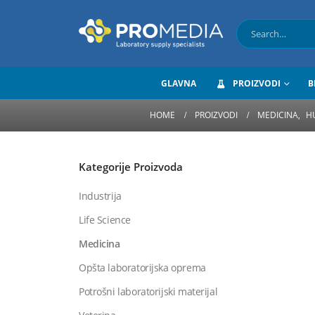
GLAVNA
PROIZVODI
B
HOME
PROIZVODI
MEDICINA
,
H
Kategorije Proizvoda
Industrija
Life Science
Medicina
Opšta laboratorijska oprema
Potrošni laboratorijski materijal