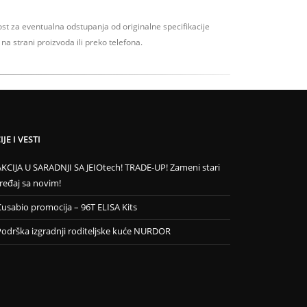
t za eventualna odstupanja od originalne specifikacije
na strani proizvoda ili preko telefona.
JE I VESTI
AKCIJA U SARADNJI SA JEIOtech! TRADE-UP! Zameni stari
ređaj sa novim!
Cusabio promocija – 96T ELISA Kits
Podrška izgradnji roditeljske kuće NURDOR