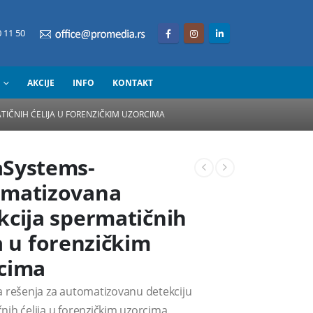
 11 50
AKCIJE
INFO
KONTAKT
IČNIH ĆELIJA U FORENZIČKIM UZORCIMA
Systems-
matizovana
kcija spermatičnih
ja u forenzičkim
cima
a rešenja za automatizovanu detekciju
nih ćelija u forenzičkim uzorcima.