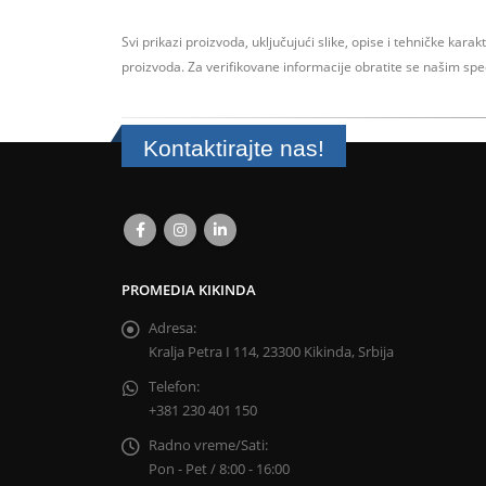
Svi prikazi proizvoda, uključujući slike, opise i tehničke karak
proizvoda.
Za verifikovane informacije obratite se našim sp
Kontaktirajte nas!
PROMEDIA KIKINDA
Adresa:
Kralja Petra I 114, 23300 Kikinda, Srbija
Telefon:
+381 230 401 150
Radno vreme/Sati:
Pon - Pet / 8:00 - 16:00