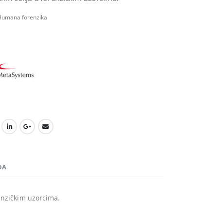
umana forenzika
DA
enzičkim uzorcima.