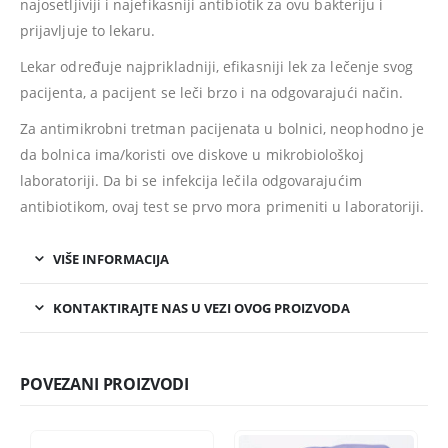
najosetljiviji i najefikasniji antibiotik za ovu bakteriju i
prijavljuje to lekaru.
Lekar određuje najprikladniji, efikasniji lek za lečenje svog
pacijenta, a pacijent se leči brzo i na odgovarajući način.
Za antimikrobni tretman pacijenata u bolnici, neophodno je
da bolnica ima/koristi ove diskove u mikrobiološkoj
laboratoriji. Da bi se infekcija lečila odgovarajućim
antibiotikom, ovaj test se prvo mora primeniti u laboratoriji.
VIŠE INFORMACIJA
KONTAKTIRAJTE NAS U VEZI OVOG PROIZVODA
POVEZANI PROIZVODI