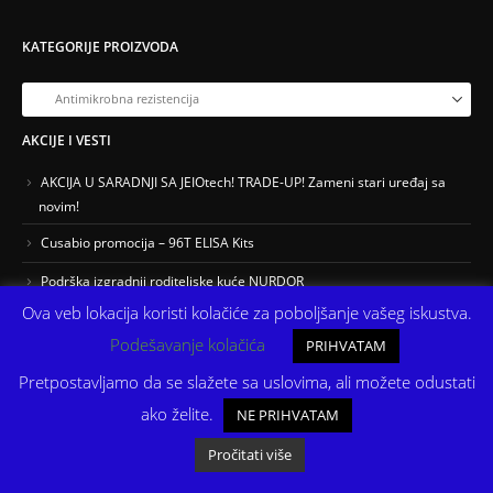
KATEGORIJE PROIZVODA
AKCIJE I VESTI
AKCIJA U SARADNJI SA JEIOtech! TRADE-UP! Zameni stari uređaj sa
novim!
Cusabio promocija – 96T ELISA Kits
Podrška izgradnji roditeljske kuće NURDOR
Ova veb lokacija koristi kolačiće za poboljšanje vašeg iskustva.
Podešavanje kolačića
PRIHVATAM
Pretpostavljamo da se slažete sa uslovima, ali možete odustati
ako želite.
NE PRIHVATAM
Pročitati više
Copyright © ProMedia. Sva prava zadržana.