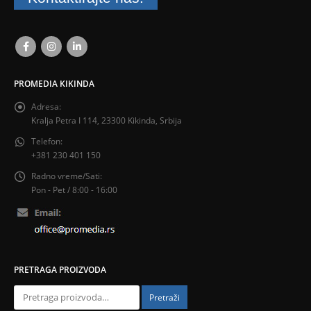
PROMEDIA KIKINDA
Adresa:
Kralja Petra I 114, 23300 Kikinda, Srbija
Telefon:
+381 230 401 150
Radno vreme/Sati:
Pon - Pet / 8:00 - 16:00
PRETRAGA PROIZVODA
Pretraži